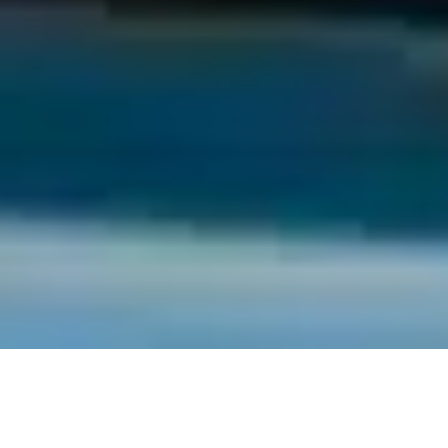
CGI FINANCE
>
Produits
>
LOA Bateau